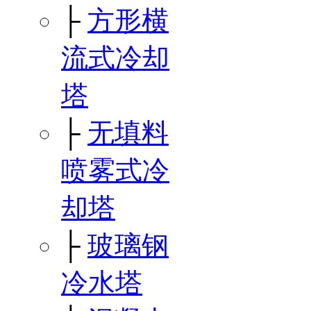
├
方形横
流式冷却
塔
├
无填料
喷雾式冷
却塔
├
玻璃钢
冷水塔